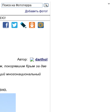
Добавить фото!
ЕЮ!
Автор:
darthol
м, покорявшим Крым за две
ющий многонациональный
вно.