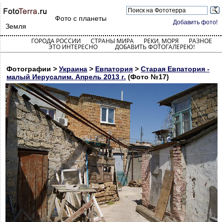
Фото с планеты
Добавить фото!
Земля
ГОРОДА РОССИИ
СТРАНЫ МИРА
РЕКИ, МОРЯ
РАЗНОЕ
ЭТО ИНТЕРЕСНО
ДОБАВИТЬ ФОТОГАЛЕРЕЮ!
Фотографии >
Украина
>
Евпатория
>
Старая Евпатория -
малый Иерусалим. Апрель 2013 г.
(Фото №17)