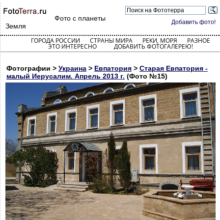
Фото с планеты
Добавить фото!
Земля
ГОРОДА РОССИИ
СТРАНЫ МИРА
РЕКИ, МОРЯ
РАЗНОЕ
ЭТО ИНТЕРЕСНО
ДОБАВИТЬ ФОТОГАЛЕРЕЮ!
Фотографии >
Украина
>
Евпатория
>
Старая Евпатория -
малый Иерусалим. Апрель 2013 г.
(Фото №15)