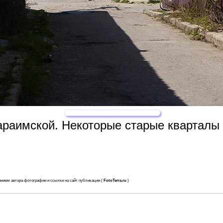
араимской. Некоторые старые кварталы 
анием автора фотографии и ссылки на сайт публикации (
FotoTerra.ru
)