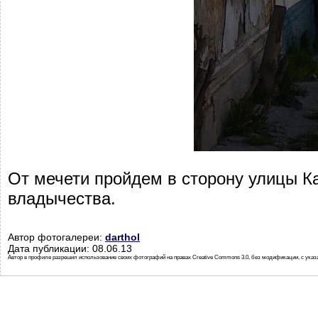
От мечети пройдем в сторону улицы К
владычества.
Автор фотогалереи:
darthol
Дата публикации: 08.06.13
Автор в профиле разрешил использование своих фотографий на правах Creative Commons 3.0, без модификации, с указ