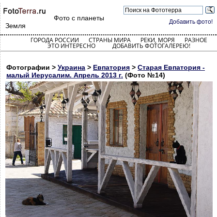
Фото с планеты
Добавить фото!
Земля
ГОРОДА РОССИИ
СТРАНЫ МИРА
РЕКИ, МОРЯ
РАЗНОЕ
ЭТО ИНТЕРЕСНО
ДОБАВИТЬ ФОТОГАЛЕРЕЮ!
Фотографии >
Украина
>
Евпатория
>
Старая Евпатория -
малый Иерусалим. Апрель 2013 г.
(Фото №14)