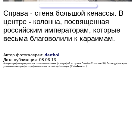
Справа - стена большой кенассы. В
центре - колонна, посвященная
российским императорам, которые
весьма благоволили к караимам.
Автор фотогалереи:
darthol
Дата публикации: 08.06.13
Автор в профиле разрешил использование своих фотографий на правах Creative Commons 3.0, без модификации, с
указанием автора фотографии и ссылки на сайт публикации (
FotoTerra.ru
)