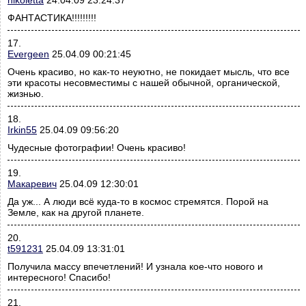
nikoletta
24.04.09 23:24:37
ФАНТАСТИКА!!!!!!!!!
17.
Evergeen
25.04.09 00:21:45
Очень красиво, но как-то неуютно, не покидает мысль, что все
эти красоты несовместимы с нашей обычной, органической,
жизнью.
18.
Irkin55
25.04.09 09:56:20
Чудесные фотографии! Очень красиво!
19.
Макаревич
25.04.09 12:30:01
Да уж... А люди всё куда-то в космос стремятся. Порой на
Земле, как на другой планете.
20.
t591231
25.04.09 13:31:01
Получила массу впечетлений! И узнала кое-что нового и
интересного! Спасибо!
21.