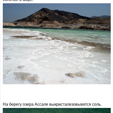
На берегу озера Ассале выкристализовывется соль.