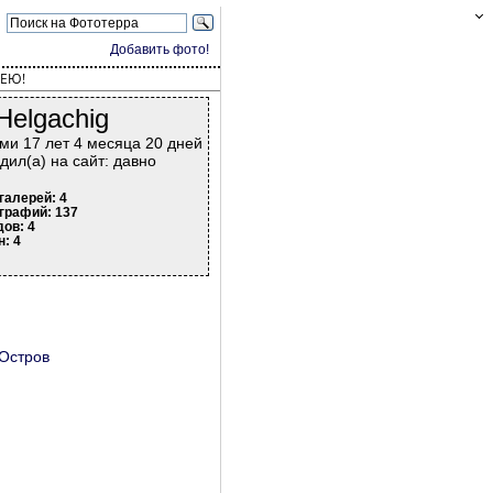
Добавить фото!
ЕЮ!
Helgachig
ми 17 лет 4 месяца 20 дней
дил(а) на сайт: давно
галерей: 4
графий: 137
дов: 4
н: 4
 Остров