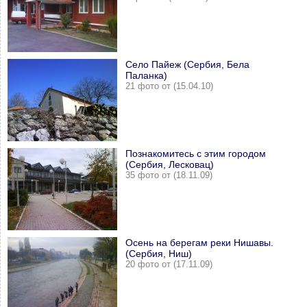
Село Пайеж (Сербия, Бела
Паланка)
21 фото от (15.04.10)
Познакомитесь с этим городом
(Сербия, Лесковац)
35 фото от (18.11.09)
Осень на берегам реки Нишавы.
(Сербия, Ниш)
20 фото от (17.11.09)