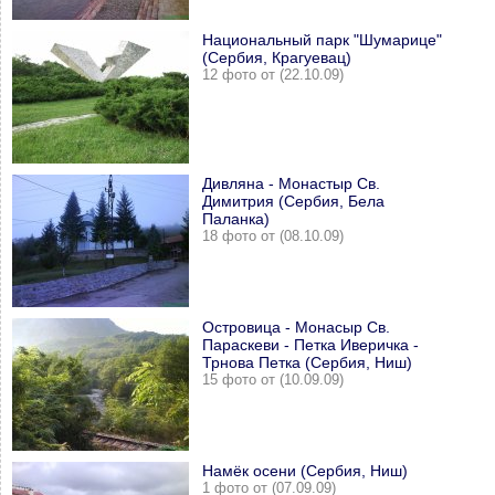
Национальный парк "Шумарице"
(Сербия, Крагуевац)
12 фото от (22.10.09)
Дивляна - Монастыр Св.
Димитрия (Сербия, Бела
Паланка)
18 фото от (08.10.09)
Островица - Монасыр Св.
Параскеви - Петка Иверичка -
Трнова Петка (Сербия, Ниш)
15 фото от (10.09.09)
Намёк осени (Сербия, Ниш)
1 фото от (07.09.09)