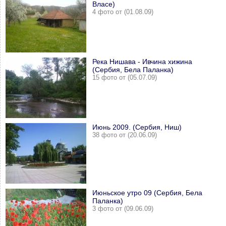
Власе)
4 фото от (01.08.09)
Река Нишава - Ивчина хижина
(Сербия, Бела Паланка)
15 фото от (05.07.09)
Июнь 2009. (Сербия, Ниш)
38 фото от (20.06.09)
Июньское утро 09 (Сербия, Бела
Паланка)
3 фото от (09.06.09)