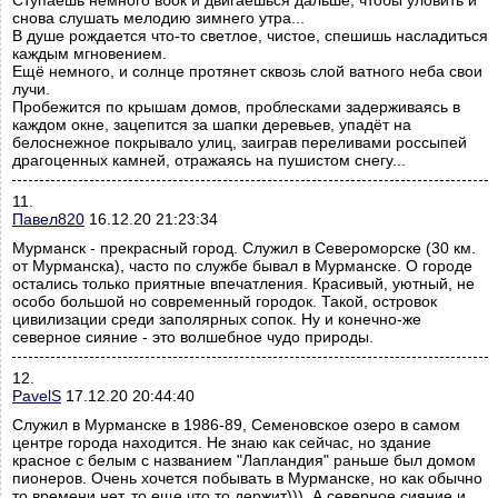
Ступаешь немного вбок и двигаешься дальше, чтобы уловить и
снова слушать мелодию зимнего утра...
В душе рождается что-то светлое, чистое, спешишь насладиться
каждым мгновением.
Ещё немного, и солнце протянет сквозь слой ватного неба свои
лучи.
Пробежится по крышам домов, проблесками задерживаясь в
каждом окне, зацепится за шапки деревьев, упадёт на
белоснежное покрывало улиц, заиграв переливами россыпей
драгоценных камней, отражаясь на пушистом снегу...
11.
Павел820
16.12.20 21:23:34
Мурманск - прекрасный город. Служил в Североморске (30 км.
от Мурманска), часто по службе бывал в Мурманске. О городе
остались только приятные впечатления. Красивый, уютный, не
особо большой но современный городок. Такой, островок
цивилизации среди заполярных сопок. Ну и конечно-же
северное сияние - это волшебное чудо природы.
12.
PavelS
17.12.20 20:44:40
Служил в Мурманске в 1986-89, Семеновское озеро в самом
центре города находится. Не знаю как сейчас, но здание
красное с белым с названием "Лапландия" раньше был домом
пионеров. Очень хочется побывать в Мурманске, но как обычно
то времени нет, то еще что то держит))). А северное сияние и