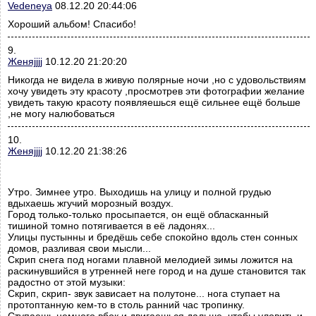
Vedeneya
08.12.20 20:44:06
Хороший альбом! Спасибо!
9.
Женяjjjj
10.12.20 21:20:20
Никогда не видела в живую полярные ночи ,но с удовольствиям
хочу увидеть эту красоту ,просмотрев эти фотографии желание
увидеть такую красоту появляешься ещё сильнее ещё больше
,не могу налюбоваться
10.
Женяjjjj
10.12.20 21:38:26
Утро. Зимнее утро. Выходишь на улицу и полной грудью
вдыхаешь жгучий морозный воздух.
Город только-только просыпается, он ещё обласканный
тишиной томно потягивается в её ладонях...
Улицы пустынны и бредёшь себе спокойно вдоль стен сонных
домов, разливая свои мысли...
Скрип снега под ногами плавной мелодией зимы ложится на
раскинувшийся в утренней неге город и на душе становится так
радостно от этой музыки:
Скрип, скрип- звук зависает на полутоне... нога ступает на
протоптанную кем-то в столь ранний час тропинку.