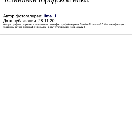
Автор фотогалереи:
lima_1
Дата публикации: 28.11.20
Автор в профиле разрешил использование своих фотографий на правах Creative Commons 3.0, без модификации, с
указанием автора фотографии и ссылки на сайт публикации (
FotoTerra.ru
)