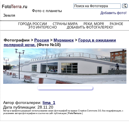
Фото с планеты
Добавить фото!
Земля
ГОРОДА РОССИИ
СТРАНЫ МИРА
РЕКИ, МОРЯ
РАЗНОЕ
ЭТО ИНТЕРЕСНО
ДОБАВИТЬ ФОТОГАЛЕРЕЮ!
Фотографии >
Россия
>
Мурманск
>
Город в ожидании
полярной ночи.
(Фото №10)
Автор фотогалереи:
lima_1
Дата публикации: 28.11.20
Автор в профиле разрешил использование своих фотографий на правах Creative Commons 3.0, без модификации, с
указанием автора фотографии и ссылки на сайт публикации (
FotoTerra.ru
)