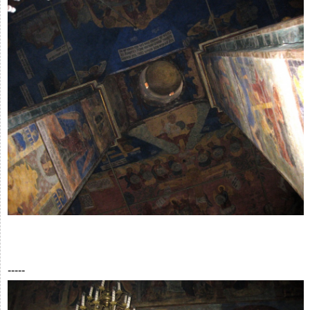
-----