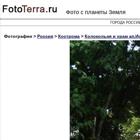
Фото с планеты Земля
ГОРОДА РОССИ
Фотографии >
Россия
>
Кострома
>
Колокольня и храм ап.Ио