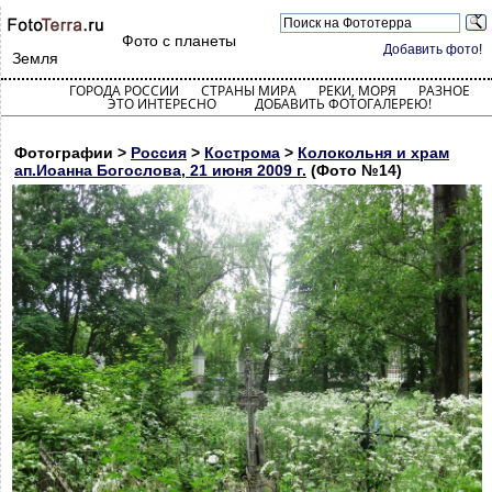
Фото с планеты
Добавить фото!
Земля
ГОРОДА РОССИИ
СТРАНЫ МИРА
РЕКИ, МОРЯ
РАЗНОЕ
ЭТО ИНТЕРЕСНО
ДОБАВИТЬ ФОТОГАЛЕРЕЮ!
Фотографии >
Россия
>
Кострома
>
Колокольня и храм
ап.Иоанна Богослова, 21 июня 2009 г.
(Фото №14)