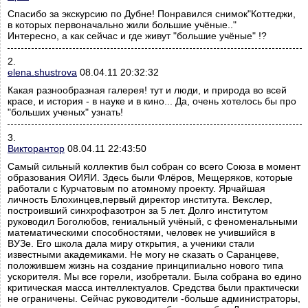
Спасибо за экскурсию по Дубне! Понравился снимок"Коттеджи,
в которых первоначально жили большие учёные.."
Интересно, а как сейчас и где живут "большие учёные" !?
2.
elena.shustrova
08.04.11 20:32:32
Какая разнообразная галерея! тут и люди, и природа во всей
красе, и история - в науке и в кино... Да, очень хотелось бы про
"больших ученых" узнать!
3.
Викторантор
08.04.11 22:43:50
Самый сильный коллектив был собран со всего Союза в момент
образования ОИЯИ. Здесь были Флёров, Мещеряков, которые
работали с Курчатовым по атомному проекту. Ярчайшая
личность Блохинцев,первый директор института. Векслер,
построивший синхрофазотрон за 5 лет. Долго институтом
руководил Боголюбов, гениальный учёный, с феноменальными
математическими способностями, человек не учившийся в
ВУЗе. Его школа дала миру открытия, а ученики стали
известными академиками. Не могу не сказать о Саранцеве,
положившем жизнь на создание принципиально нового типа
ускорителя. Мы все горели, изобретали. Была собрана во едино
критическая масса интеллектуалов. Средства были практически
не ограничены. Сейчас руководители -больше администраторы,