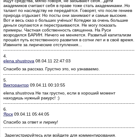
ищут средства, мягко говоря, не забывают себя...Дети
академиков считают себя в праве тоже стать академиками..Но
талант по наследству не передаётся. Говорят, что после гениев
природа отдыхает. Но посты они занимают и самые высокие.
Вот и весь сказ о больших учёных! Котеджи за очень большие
деньги скупаются и перестраиваются. Не могу показать
примеры. Частная собственность священна. На Руси
возродился БАРИН. Ничего не меняется. Развитый капитализм
прошёл путь естественного развития в сотни лет и в своё время.
Извините за лирические отступления...
4.
elena.shustrova
08.04.11 22:47:03
Спасибо за рассказ. Грустно это, но узнаваемо.
5.
Викторантор
09.04.11 00:10:55
elena.shustrova Не так грустно, если в хороший момент
находишь нужный ракурс! :)
6.
Ярск
09.04.11 05:44:05
Спасибо за ответ и лирику!
Зарегистрируйтесь или войдите для комментирования.