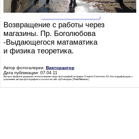
Возвращение с работы через
магазины. Пр. Боголюбова
-Выдающегося матаматика
и физика теоретика.
Автор фотогалереи:
Викторантор
Дата публикации: 07.04.11
Автор в профиле разрешил использование своих фотографий на правах Creative Commons 3.0, без модификации, с
указанием автора фотографии и ссылки на сайт публикации (
FotoTerra.ru
)