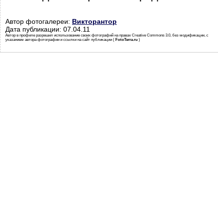
Автор фотогалереи:
Викторантор
Дата публикации: 07.04.11
Автор в профиле разрешил использование своих фотографий на правах Creative Commons 3.0, без модификации, с
указанием автора фотографии и ссылки на сайт публикации (
FotoTerra.ru
)