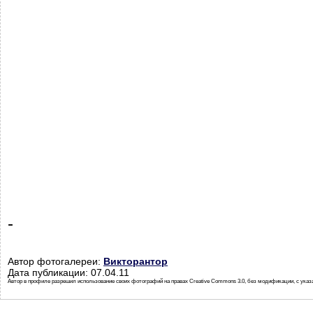
-
Автор фотогалереи:
Викторантор
Дата публикации: 07.04.11
Автор в профиле разрешил использование своих фотографий на правах Creative Commons 3.0, без модификации, с указ