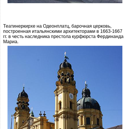
Театинеркирхе на Одеонплатц, барочная церковь,
построенная итальянскими архитекторами в 1663-1667
гг. в честь наследника престола курфюрста Фердинанда
Мариа.