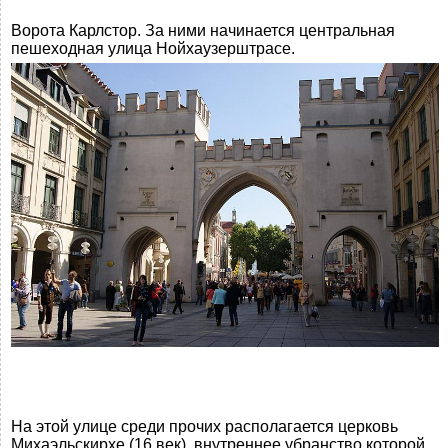
Ворота Карлстор. За ними начинается центральная
пешеходная улица Нойхаузерштрасе.
На этой улице среди прочих располагается церковь
Михаэльскирхе (16 век), внутреннее убранство которой