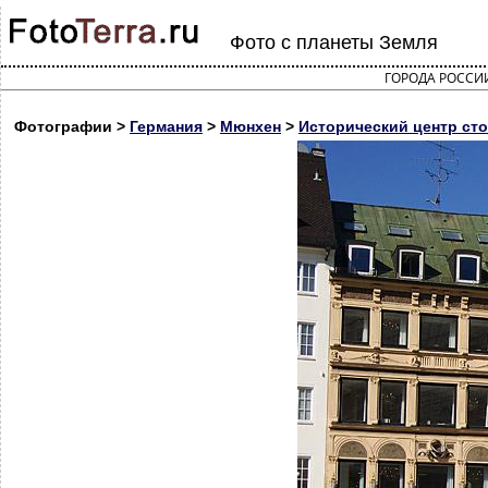
Фото с планеты Земля
ГОРОДА РОССИ
Фотографии >
Германия
>
Мюнхен
>
Исторический центр сто