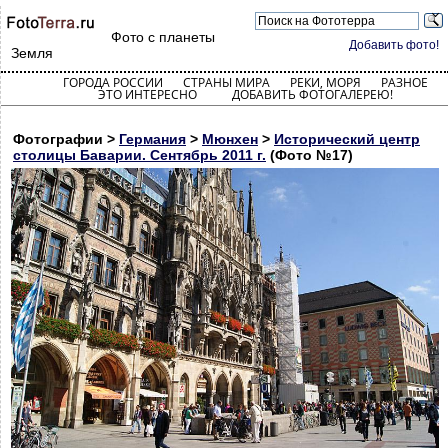
Фото с планеты
Добавить фото!
Земля
ГОРОДА РОССИИ
СТРАНЫ МИРА
РЕКИ, МОРЯ
РАЗНОЕ
ЭТО ИНТЕРЕСНО
ДОБАВИТЬ ФОТОГАЛЕРЕЮ!
Фотографии >
Германия
>
Мюнхен
>
Исторический центр
столицы Баварии. Сентябрь 2011 г.
(Фото №17)