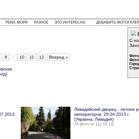
РЕКИ, МОРЯ
РАЗНОЕ
ЭТО ИНТЕРЕСНО
ДОБАВИТЬ ФОТОГАЛЕР
С на
Захо
Фото
8
9
10
11
12
Вперед »
Фото
Горо
Стра
вская.
род)
Ливадийский дворец - летняя 
07.2013
императоров. 29.04.2013 г.
(Украина, Ливадия)
24 фото от (12.10.13)