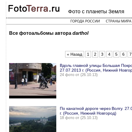
Фото с планеты Земля
ГОРОДА РОССИИ
СТРАНЫ МИРА
Все фотоальбомы автора
darthol
« Назад
1
2
3
4
5
6
7
Вдоль главной улицы Большая Покро
27.07.2013 г. (Россия, Нижний Новго
24 фото от (26.10.13)
По канатной дороге через Волгу. 27.
г. (Россия, Нижний Новгород)
18 фото от (25.10.13)