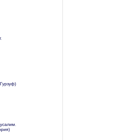
.
 Гурзуф)
усалим.
ория)