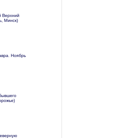
й Верхний
ь, Минск)
авра. Ноябрь
 бывшего
орожье)
северную