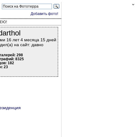
Добавить фото!
ЕЮ!
darthol
ми 16 лет 4 месяца 15 дней
дил(а) на сайт: давно
галерей: 298
графий: 8325
дов: 182
н: 23
резиденция