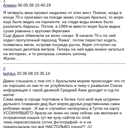
1.
Аликен
06.05.08 15:40:29
Я четверть века прожил недалеко от этих мест. Помню, когда в
конце 70-х проезжал на поезде мимо станции Аральск, то море
еще было видно на горизонте, на глади воды можно было
различить баркасы. Потом, в 1984-м вместо моря была видна
сухая равнина с крутыми берегами.
Сыр-Дарья обмелела на моих глазах. В начале 70-х по ней
ходил прогулочный пароход "Кама", потом перестал ходить,
появились мели, острова посреди русла, берег отступил на
несколько десятков метров. Теперь на ней едва можно кататься
на моторках, и то рискуешь сломать шпонку.
Жалко....
2.
ledylux
25.06.08 03:35:14
Давно слышала о том,что с Аральским морем происходит что-то
не хорошее,но как-то не углублялась в тему-с развалом Союза
информация о такой далекой Средней Азии доходит в год по
капле.
Сама живу в городе портовом и более того-мой муж штурман
дальнего плавания,дед был моряк,друзья,родственники,сама
робожаю море...И как я случайно наткнулась в Гугле на карту
УСОХНУВШЕГО Арала-не знаю-но сижу сейчас как вкопаная и
оглушенная-нашла тут-же кучу сайтов по этой
теме,пересмотрела сотни фотографий--я и не
предполагала,что всё НАСТОЛЬКО плохо!!! :(((