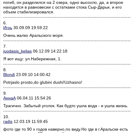
погиб, он разделился на 2 озера, одно высохло, да, а второе
находится в равновесии с остатками стока Сыр-Дарьи, и его
объем стабилизировался.
6.
Игоь
30.09.09 19:59:22
Очень жалко Аральского моря.
7.
juodasis_kelias
06.12.09 14:22:18
Я вот ищу: ул.Набережная, 1.
8.
Blondi
23.09.10 14:00:42
Potrjaslo prosto,do glubini dushi!Uzhasno!
9.
АннаА
06.04.11 15:54:26
Трагично. Забытый уголок. Как будто ушла вода - и ушла жизнь.
10.
radis
12.03.19 11:59:45
фото где то 90 х годов наверно,по виду.Но где в г.Аральске есть