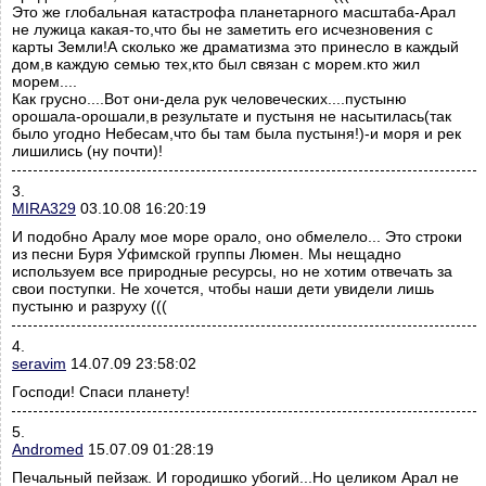
Это же глобальная катастрофа планетарного масштаба-Арал
не лужица какая-то,что бы не заметить его исчезновения с
карты Земли!А сколько же драматизма это принесло в каждый
дом,в каждую семью тех,кто был связан с морем.кто жил
морем....
Как грусно....Вот они-дела рук человеческих....пустыню
орошала-орошали,в результате и пустыня не насытилась(так
было угодно Небесам,что бы там была пустыня!)-и моря и рек
лишились (ну почти)!
3.
MIRA329
03.10.08 16:20:19
И подобно Аралу мое море орало, оно обмелело... Это строки
из песни Буря Уфимской группы Люмен. Мы нещадно
используем все природные ресурсы, но не хотим отвечать за
свои поступки. Не хочется, чтобы наши дети увидели лишь
пустыню и разруху (((
4.
seravim
14.07.09 23:58:02
Господи! Спаси планету!
5.
Andromed
15.07.09 01:28:19
Печальный пейзаж. И городишко убогий...Но целиком Арал не