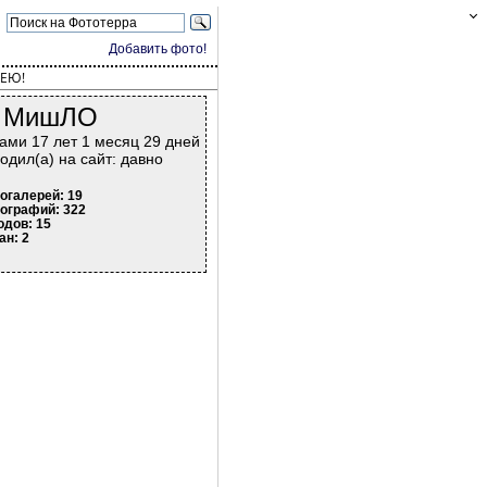
Добавить фото!
ЕЮ!
МишЛО
ами 17 лет 1 месяц 29 дней
одил(а) на сайт: давно
огалерей: 19
ографий: 322
одов: 15
ан: 2