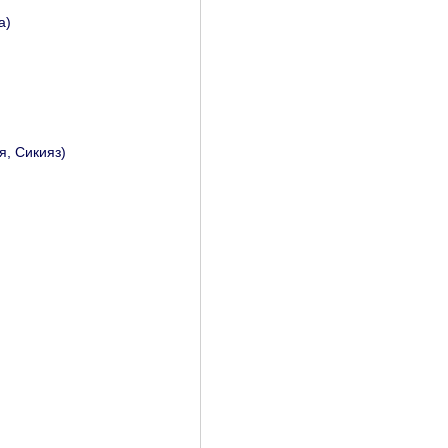
а)
я, Сикияз)