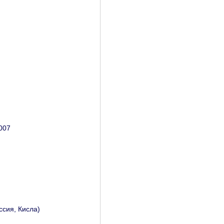
007
ссия, Кисла)