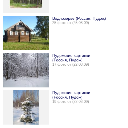
Водлозерье (Россия, Пудож)
25 фото от (25.08.09)
Пудожские картинки
(Россия, Пудож)
17 фото от (22.08.09)
Пудожские картинки
(Россия, Пудож)
19 фото от (22.08.09)