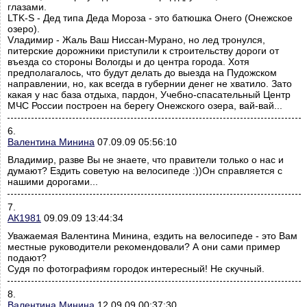
глазами.
LTK-S - Дед типа Деда Мороза - это батюшка Онего (Онежское
озеро).
Vладимир - Жаль Ваш Ниссан-Мурано, но лед тронулся,
питерские дорожники приступили к строительству дороги от
въезда со стороны Вологды и до центра города. Хотя
предполагалось, что будут делать до выезда на Пудожском
направлении, но, как всегда в губернии денег не хватило. Зато
какая у нас база отдыха, пардон, Учебно-спасательный Центр
МЧС России построен на берегу Онежского озера, вай-вай...
6.
Валентина Минина
07.09.09 05:56:10
Владимир, разве Вы не знаете, что правители только о нас и
думают? Ездить советую на велосипеде :))Он справляется с
нашими дорогами...
7.
АК1981
09.09.09 13:44:34
Уважаемая Валентина Минина, ездить на велосипеде - это Вам
местные руководители рекомендовали? А они сами пример
подают?
Судя по фотографиям городок интересный! Не скучный.
8.
Валентина Минина
12.09.09 00:37:30