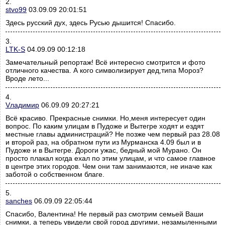
2.
stvo99
03.09.09 20:01:51
Здесь русский дух, здесь Русью дышится! Спасибо.
3.
LTK-S
04.09.09 00:12:18
Замечательный репортаж! Всё интересно смотрится и фото
отличного качества. А кого символизирует дед,типа Мороз?
Вроде лето...
4.
Vладимир
06.09.09 20:27:21
Всё красиво. Прекрасные снимки. Но,меня интересует один
вопрос. По каким улицам в Пудоже и Вытегре ходят и ездят
местные главы администраций? Не позже чем первый раз 28.08
и второй раз, на обратном пути из Мурманска 4.09 был и в
Пудоже и в Вытегре. Дороги ужас, бедный мой Мурано. Он
просто плакал когда ехал по этим улицам, и что самое главное
в центре этих городов. Чем они там занимаются, не иначе как
заботой о собственном благе.
5.
sanches
06.09.09 22:05:44
Спасибо, Валентина! Не первый раз смотрим семьей Ваши
снимки, а теперь увидели свой город другими, незамыленными