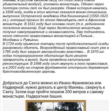
Манявы, в густом хвойном лесу( oт того здесь такой
удивительный воздух!), основали монастырь. Однако через
полтора сотни лет он был разорён. Новая история началась
в 1608 году, когда в этих местах оказался монах-отшельник,
выпускник Острожской академии Иов Книгинецкий (1550-1621
гг.), который прожил до этого двенадцать лет в Афонском
монастыре. В 1611 году был основан скит (т.е. уединенное
поселение монахов). Ещё через десятилетие монастырь
получил самоуправление и независимость. Ему подчинялось
около пятисот православных монастырей в Польше ,
Молдавии и Румынии.
В 1724 году крымские татары после продолжительной осады
разгромили обитель. Возрождённый православный скит уже в
1785 году был закрыт австрийскими властями... В 1970-ых
годах полуразрушенное обиталище было решено
превратить в музей, была проведена капитальная
реконструкция. В 1998 году скит вернули в лоно православия,
а в 2003 году на старом фундаменте отстроили деревянную
Крестовоздвиженскую церковь.
Добраться до Скита можно из Ивано-Франковска или
Надвирной. нужно доехать в центр Манявы, свернуть к
Скиту. Затем еще пройти пешком 200 метров к самому
монастырю. Надвратная башня.