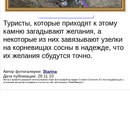
Туристы, которые приходят к этому
камню загадывают желания, а
некоторые из них завязывают узелки
на корневищах сосны в надежде, что
их желания сбудутся точно.
Автор фотогалереи:
Starina
Дата публикации: 28.11.10
Автор в профиле разрешил использование своих фотографий на правах Creative Commons 3.0, без модификации, с
указанием автора фотографии и ссылки на сайт публикации (
FotoTerra.ru
)