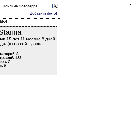
Добавить фото!
ЕЮ!
Starina
ми 15 лет 11 месяца 8 дней
дил(а) на сайт: давно
галерей: 8
графий: 182
дов: 7
н: 5