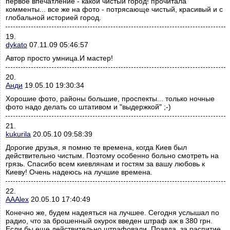
первое впечатление - какой чистый город! прочитала
комменты... все же на фото - потрясающе чистый, красивый и с
глобальной историей город.
19.
dykato
07.11.09 05:46:57
Автор просто умница.И мастер!
20.
Анди
19.05.10 19:30:34
Хорошие фото, районы большие, проспекты... только ночные
фото надо делать со штативом и "выдержкой" ;-)
21.
kukurila
20.05.10 09:58:39
Дорогие друзья, я помню те времена, когда Киев был
действительно чистым. Поэтому особенно больно смотреть на
грязь. Спасибо всем киевлянам и гостям за вашу любовь к
Киеву! Очень надеюсь на лучшие времена.
22.
AAAlex
20.05.10 17:40:49
Конечно же, будем надеяться на лучшее. Сегодня услышал по
радио, что за брошенный окурок введен штраф аж в 380 грн.
Если бы еще действительно штрафовали. Правда, за распитие