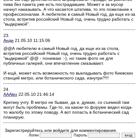
пива без пакета уже есть пострадавшие. Может и за мусор
начнут наказывать. А что касается штатива, то это пожелание к
профессионалам. А любителю в самый Новый год, да еще из-за
стола, встретив российский Новый год, очень трудно работать с
"выдержкой".
23.
Анди
21.05.10 11:15:06
@@А любителю в самый Новый год, да еще из-за стола,
встретив российский Новый год, очень трудно работать с
"выдержкой".@@ - понимаю :-), но такие фото не для
публичных галерей, они впечатление смазывают.
И ещё, может есть возможность по выкладывать фото Киевских
станций метро, или ботанического сада, изнутри?!!!
24.
AAAlex
22.05.10 21:46:14
Критику учту. В метро не бываю, да и, думаю, со съемкой там
могут быть проблемы. Где-то, на каком-то форуме видел когда-
то жалобу по этому поводу. А вот попасть в ботанический сад
планирую.
Зарегистрируйтесь или войдите для комментирования.
Логин
Пароль