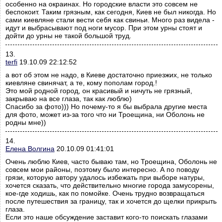
особенно на окраинах. Но городские власти это совсем не
беспокоит. Таким грязным, как сегодня, Киев не был никогда. Но
сами киевляне стали вести себя как свиньи. Много раз видела -
идут и выбрасывают под ноги мусор. При этом урны стоят и
дойти до урны не такой большой труд.
13.
terfi
19.10.09 22:12:52
а вот об этом не надо, в Киеве достаточно приезжих, не только
киевляне свинячат, а те, кому пополам город.!
Это мой родной город, он красивый и ничуть не грязный,
закрываю на все глаза, так как люблю)
Спасибо за фото))) Но почему-то я бы выбрала другие места
для фото, может из-за того что ни Троещина, ни Оболонь не
родны мне))
14.
Елена Волгина
20.10.09 01:41:01
Очень люблю Киев, часто бываю там, но Троещина, Оболонь не
совсем мои районы, поэтому было интересно. А по поводу
грязи, которую автору удалось избежать при выборе натуры,
хочется сказать, что действительно многие города замусорены,
кое-где ходишь, как по помойке. Очень трудно возвращаться
после путешествия за границу, так и хочется до щелки прикрыть
глаза.
Если это наше обсуждение заставит кого-то поискать глазами