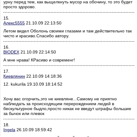
урну перед тем, как выщелкнуть мусор на обочину, то это будет
просто здорово.
15.
Алекс5555
21.10.09 22:13:50
Летом видел Оболонь своими глазами и там действительно так
чисто и красиво.Спасибо автору.
16.
BIODEX
21.10.09 22:14:50
А мне нрава! КРасиво и современг!
17.
Киевлянин
22.10.09 14:18:36
12. kukurila 19.10.09 18:14:52
Хочу вас огорчить,это не киевляне...Самому не приятно
наблюдать за происходящим перерождением людей в
бескультурное быдло,просто никак не введут штрафы большие
за бычок или плевок
18.
Ingela
26.10.09 18:59:42