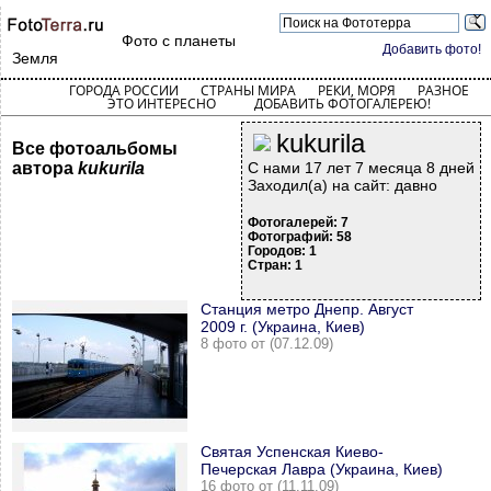
Фото с планеты
Добавить фото!
Земля
ГОРОДА РОССИИ
СТРАНЫ МИРА
РЕКИ, МОРЯ
РАЗНОЕ
ЭТО ИНТЕРЕСНО
ДОБАВИТЬ ФОТОГАЛЕРЕЮ!
kukurila
Все фотоальбомы
автора
kukurila
С нами 17 лет 7 месяца 8 дней
Заходил(а) на сайт: давно
Фотогалерей: 7
Фотографий: 58
Городов: 1
Стран: 1
Станция метро Днепр. Август
2009 г. (Украина, Киев)
8 фото от (07.12.09)
Святая Успенская Киево-
Печерская Лавра (Украина, Киев)
16 фото от (11.11.09)