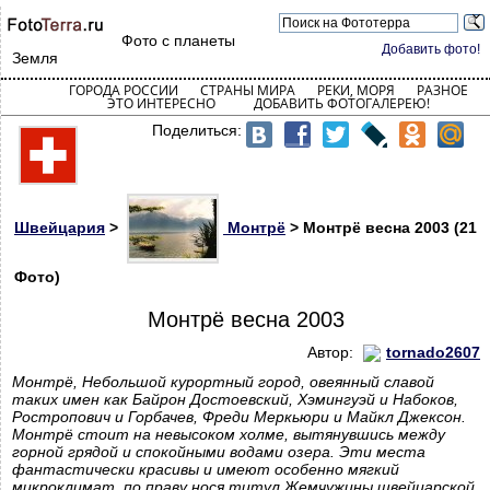
Фото с планеты
Добавить фото!
Земля
ГОРОДА РОССИИ
СТРАНЫ МИРА
РЕКИ, МОРЯ
РАЗНОЕ
ЭТО ИНТЕРЕСНО
ДОБАВИТЬ ФОТОГАЛЕРЕЮ!
Поделиться:
Швейцария
>
Монтрё
> Монтрё весна 2003 (21
Фото)
Монтрё весна 2003
Автор:
tornado2607
Монтрё, Небольшой курортный город, овеянный славой
таких имен как Байрон Достоевский, Хэмингуэй и Набоков,
Ростропович и Горбачев, Фреди Меркьюри и Майкл Джексон.
Монтрё стоит на невысоком холме, вытянувшись между
горной грядой и спокойными водами озера. Эти места
фантастически красивы и имеют особенно мягкий
микроклимат, по праву нося титул Жемчужины швейцарской