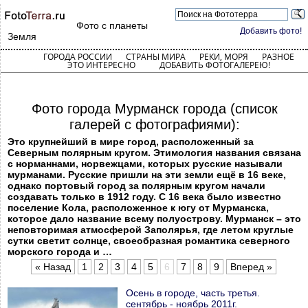
Фото с планеты
Добавить фото!
Земля
ГОРОДА РОССИИ
СТРАНЫ МИРА
РЕКИ, МОРЯ
РАЗНОЕ
ЭТО ИНТЕРЕСНО
ДОБАВИТЬ ФОТОГАЛЕРЕЮ!
Фото города Мурманск города (список
галерей с фотографиями):
Это крупнейший в мире город, расположенный за
Северным полярным кругом. Этимология названия связана
с норманнами, норвежцами, которых русские называли
мурманами. Русские пришли на эти земли ещё в 16 веке,
однако портовый город за полярным кругом начали
создавать только в 1912 году. С 16 века было известно
поселение Кола, расположенное к югу от Мурманска,
которое дало название всему полуострову. Мурманск – это
неповторимая атмосферой Заполярья, где летом круглые
сутки светит солнце, своеобразная романтика северного
морского города и …
« Назад
1
2
3
4
5
6
7
8
9
Вперед »
Осень в городе, часть третья.
сентябрь - ноябрь 2011г.