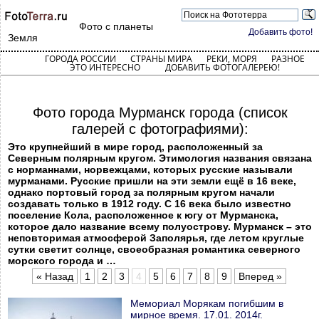
Фото с планеты
Добавить фото!
Земля
ГОРОДА РОССИИ
СТРАНЫ МИРА
РЕКИ, МОРЯ
РАЗНОЕ
ЭТО ИНТЕРЕСНО
ДОБАВИТЬ ФОТОГАЛЕРЕЮ!
Фото города Мурманск города (список
галерей с фотографиями):
Это крупнейший в мире город, расположенный за
Северным полярным кругом. Этимология названия связана
с норманнами, норвежцами, которых русские называли
мурманами. Русские пришли на эти земли ещё в 16 веке,
однако портовый город за полярным кругом начали
создавать только в 1912 году. С 16 века было известно
поселение Кола, расположенное к югу от Мурманска,
которое дало название всему полуострову. Мурманск – это
неповторимая атмосферой Заполярья, где летом круглые
сутки светит солнце, своеобразная романтика северного
морского города и …
« Назад
1
2
3
4
5
6
7
8
9
Вперед »
Мемориал Морякам погибшим в
мирное время. 17.01. 2014г.