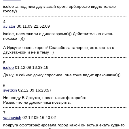
isolde ,а под ним двуглавый орел,герб,просто видно только
голову)
4.
aviator
30.11.09 22:52:09
isolde, насмешили с динозавром=))) Действительно очень
похоже =)))
А Иркутск очень хорош! Спасибо за галерею, хоть фотка с
двухэтажкой и не в тему =)
5.
isolde
01.12.09 18:39:18
Да ну, я сейчас дочку спросила, она тоже видит дракончика))).
6.
svettkin
02.12.09 16:23:57
Не поеду В Иркутск, после таких фоторабот.
Разве, что на дрокончика позырить.
7.
vachovich
02.12.09 16:40:02
подруга сфотографировала город какой он есть.а ехать куда-то