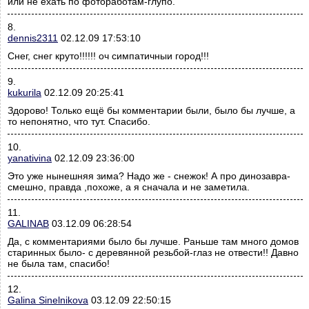
или не ехать по фотоработам-глупо.
8.
dennis2311
02.12.09 17:53:10
Снег, снег круто!!!!!! оч симпатичныи город!!!
9.
kukurila
02.12.09 20:25:41
Здорово! Только ещё бы комментарии были, было бы лучше, а
то непонятно, что тут. Спасибо.
10.
yanativina
02.12.09 23:36:00
Это уже нынешняя зима? Надо же - снежок! А про динозавра-
смешно, правда ,похоже, а я сначала и не заметила.
11.
GALINAB
03.12.09 06:28:54
Да, с комментариями было бы лучше. Раньше там много домов
старинных было- с деревянной резьбой-глаз не отвести!! Давно
не была там, спасибо!
12.
Galina Sinelnikova
03.12.09 22:50:15