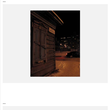
...
...