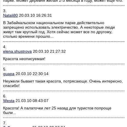
парке. Может деревня жилая 2-3 месяца в году, может еще что.
3.
Natali80
20.03.10 16:26:31
В Забайкальском национальном парке действительно
запрещено использовать электричество. А некоторые люди
живут там круглый год. Хотя сейчас может все по другому,
столько времени прошло...
4.
elena.shustrova
20.03.10 21:27:32
Красота неописуемая!
5.
guapa
20.03.10 22:30:14
Неужели бывает такая красота, потрясающе. Очень интересно,
спасибо!
6.
Westa
21.03.10 08:43:07
Красота! А палаточки лет 25 назад для туристов попроще
были...
7.