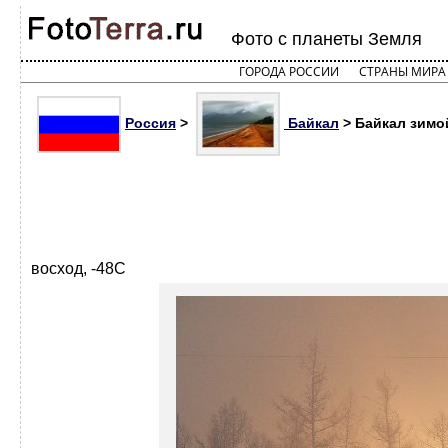
Фото с планеты Земля
ГОРОДА РОССИИ
СТРАНЫ МИРА
Россия
>
Байкал
> Байкал зимой
восход, -48С