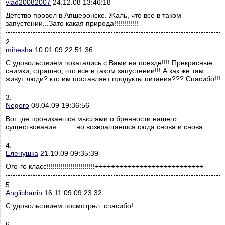
vlad20082007
24.12.08 13:46:18
Детство провел в Апшеронске. Жаль, что все в таком
запустении...Зато какая природа!!!!!!!!!!!!
2.
mihesha
10.01.09 22:51:36
С удовольствием покатались с Вами на поезде!!!! Прекрасные
снимки, страшно, что все в таком запустении!!! А как же там
живут люди? кто им поставляет продукты питания??? Спасибо!!!
3.
Negoro
08.04.09 19:36:56
Вот где проникаешся мыслями о бренности нашего
существования..........но возвращаешся сюда снова и снова
4.
Еленушка
21.10.09 09:35:39
Ого-го класс!!!!!!!!!!!!!!!!!!!!!!!!+++++++++++++++++++++++++++
5.
Anglichanin
16.11.09 09:23:32
С удовольствием посмотрел. спасибо!
6.