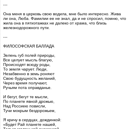
---
Она меня в церковь свою водила, мне было интересно. Жива
ли она, Люба. Фамилии ее не знал, да и не спросил, помню, что
жила она в пятиэтажках не далеко от храма, что близь
железнодорожного пути.
---
ФИЛОСОФСКАЯ БАЛЛАДА
Зелень губ полей природы,
Все целует мысль благую,
Происходят всюду роды,
То земля чарует. Люди,
Незабвенно в земь роняют
Свою будущность желаний,
Через время получают,
Ручьям пота оправданье.
И бегут, бегут те мысли,
По планете явной дрожью,
Над Россиею повисли,
Тучи мокрым бездорожьем,
Я кричу в сердцах, дождинкой:
«Будет Рай планете нашей,