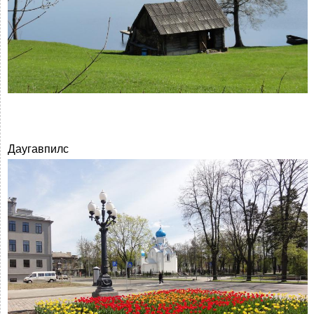
Даугавпилс