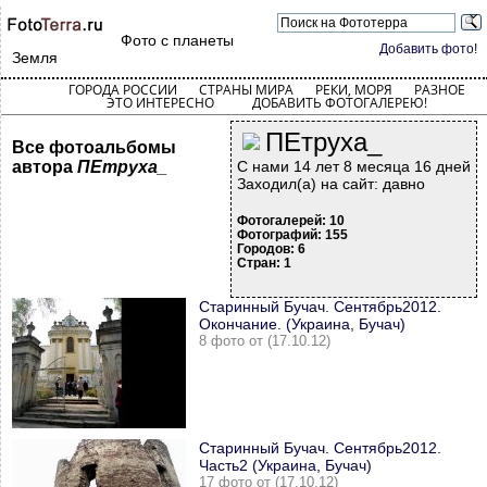
Фото с планеты
Добавить фото!
Земля
ГОРОДА РОССИИ
СТРАНЫ МИРА
РЕКИ, МОРЯ
РАЗНОЕ
ЭТО ИНТЕРЕСНО
ДОБАВИТЬ ФОТОГАЛЕРЕЮ!
ПЕтруха_
Все фотоальбомы
автора
ПЕтруха_
С нами 14 лет 8 месяца 16 дней
Заходил(а) на сайт: давно
Фотогалерей: 10
Фотографий: 155
Городов: 6
Стран: 1
Старинный Бучач. Сентябрь2012.
Окончание. (Украина, Бучач)
8 фото от (17.10.12)
Старинный Бучач. Сентябрь2012.
Часть2 (Украина, Бучач)
17 фото от (17.10.12)