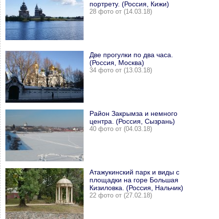
портрету. (Россия, Кижи)
28 фото от (14.03.18)
Две прогулки по два часа.
(Россия, Москва)
34 фото от (13.03.18)
Район Закрымза и немного
центра. (Россия, Сызрань)
40 фото от (04.03.18)
Атажукинский парк и виды с
площадки на горе Большая
Кизиловка. (Россия, Нальчик)
22 фото от (27.02.18)