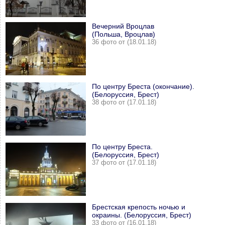
Вечерний Вроцлав
(Польша, Вроцлав)
36 фото от (18.01.18)
По центру Бреста (окончание).
(Белоруссия, Брест)
38 фото от (17.01.18)
По центру Бреста.
(Белоруссия, Брест)
37 фото от (17.01.18)
Брестская крепость ночью и
окраины. (Белоруссия, Брест)
33 фото от (16.01.18)