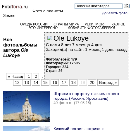
Фото с планеты
Добавить фото!
Земля
ГОРОДА РОССИИ
СТРАНЫ МИРА
РЕКИ, МОРЯ
РАЗНОЕ
ЭТО ИНТЕРЕСНО
ДОБАВИТЬ ФОТОГАЛЕРЕЮ!
Ole Lukoye
Все
фотоальбомы
С нами 8 лет 7 месяца 4 дня
Заходил(а) на сайт: 1 месяц 1 день назад
автора
Ole
Lukoye
Фотогалерей: 479
Фотографий: 17505
Городов: 224
Стран: 26
« Назад
1
2
. .
.
12
13
14
15
16
17
18
19
20
Вперед »
Штрихи к портрету тысячелетнего
города. (Россия, Ярославль)
40 фото от (17.03.18)
Кижский погост - штрихи к