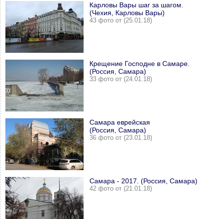
Карловы Вары шаг за шагом.
(Чехия, Карловы Вары)
43 фото от (25.01.18)
Крещение Господне в Самаре.
(Россия, Самара)
33 фото от (24.01.18)
Самара еврейская
(Россия, Самара)
36 фото от (23.01.18)
Самара - 2017. (Россия, Самара)
42 фото от (21.01.18)