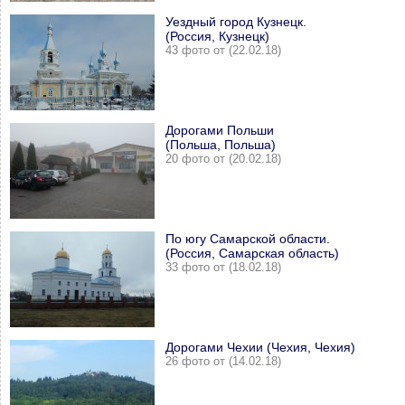
Уездный город Кузнецк.
(Россия, Кузнецк)
43 фото от (22.02.18)
Дорогами Польши
(Польша, Польша)
20 фото от (20.02.18)
По югу Самарской области.
(Россия, Самарская область)
33 фото от (18.02.18)
Дорогами Чехии (Чехия, Чехия)
26 фото от (14.02.18)