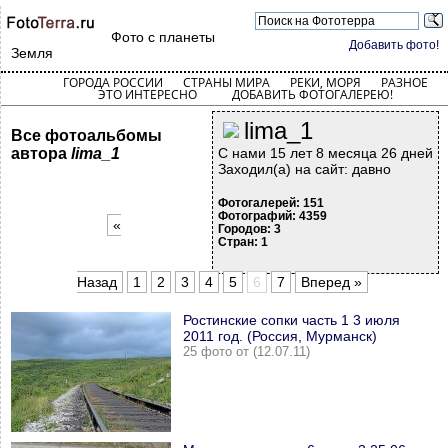
Фото с планеты
Добавить фото!
Земля
ГОРОДА РОССИИ
СТРАНЫ МИРА
РЕКИ, МОРЯ
РАЗНОЕ
ЭТО ИНТЕРЕСНО
ДОБАВИТЬ ФОТОГАЛЕРЕЮ!
lima_1
Все фотоальбомы
автора
lima_1
С нами 15 лет 8 месяца 26 дней
Заходил(а) на сайт: давно
Фотогалерей: 151
Фотографий: 4359
«
Городов: 3
Стран: 1
Назад
1
2
3
4
5
6
7
Вперед »
Ростинские сопки часть 1 3 июля
2011 год. (Россия, Мурманск)
25 фото от (12.07.11)