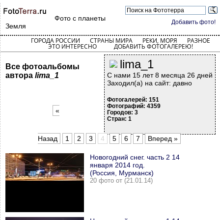
Фото с планеты
Добавить фото!
Земля
ГОРОДА РОССИИ
СТРАНЫ МИРА
РЕКИ, МОРЯ
РАЗНОЕ
ЭТО ИНТЕРЕСНО
ДОБАВИТЬ ФОТОГАЛЕРЕЮ!
lima_1
Все фотоальбомы
автора
lima_1
С нами 15 лет 8 месяца 26 дней
Заходил(а) на сайт: давно
Фотогалерей: 151
Фотографий: 4359
«
Городов: 3
Стран: 1
Назад
1
2
3
4
5
6
7
Вперед »
Новогодний снег. часть 2 14
января 2014 год.
(Россия, Мурманск)
20 фото от (21.01.14)