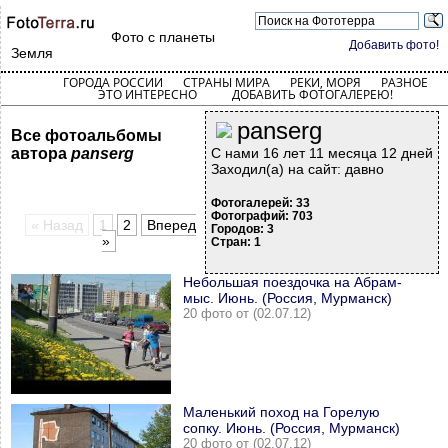
Фото с планеты
Добавить фото!
Земля
ГОРОДА РОССИИ
СТРАНЫ МИРА
РЕКИ, МОРЯ
РАЗНОЕ
ЭТО ИНТЕРЕСНО
ДОБАВИТЬ ФОТОГАЛЕРЕЮ!
panserg
Все фотоальбомы
автора
panserg
С нами 16 лет 11 месяца 12 дней
Заходил(а) на сайт: давно
Фотогалерей: 33
Фотографий: 703
« Назад
1
2
Вперед
Городов: 3
»
Стран: 1
Небольшая поездочка на Абрам-
мыс. Июнь. (Россия, Мурманск)
20 фото от (02.07.12)
Маленький поход на Горелую
сопку. Июнь. (Россия, Мурманск)
20 фото от (02.07.12)