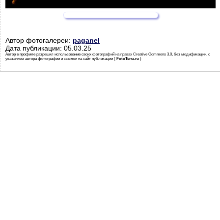
Автор фотогалереи:
paganel
Дата публикации: 05.03.25
Автор в профиле разрешил использование своих фотографий на правах Creative Commons 3.0, без модификации, с
указанием автора фотографии и ссылки на сайт публикации (
FotoTerra.ru
)