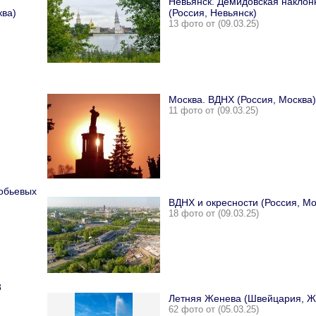
Невьянск. Демидовская накло
ква)
(Россия, Невьянск)
13 фото от (09.03.25)
Москва. ВДНХ (Россия, Москва)
11 фото от (09.03.25)
робьевых
ВДНХ и окресности (Россия, Мо
18 фото от (09.03.25)
8
Летняя Женева (Швейцария, Ж
62 фото от (05.03.25)