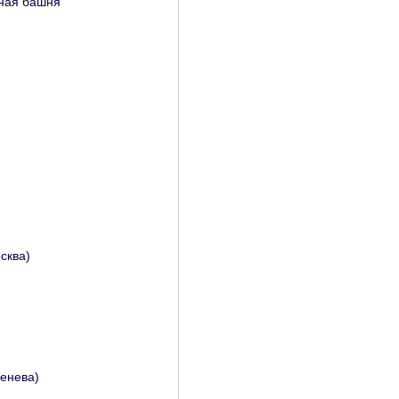
нная башня
сква)
енева)