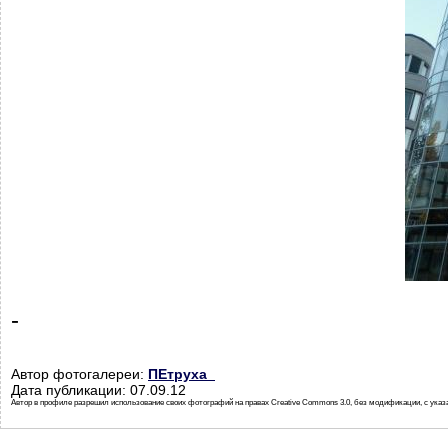
-
Автор фотогалереи:
ПЕтруха_
Дата публикации: 07.09.12
Автор в профиле разрешил использование своих фотографий на правах Creative Commons 3.0, без модификации, с указ