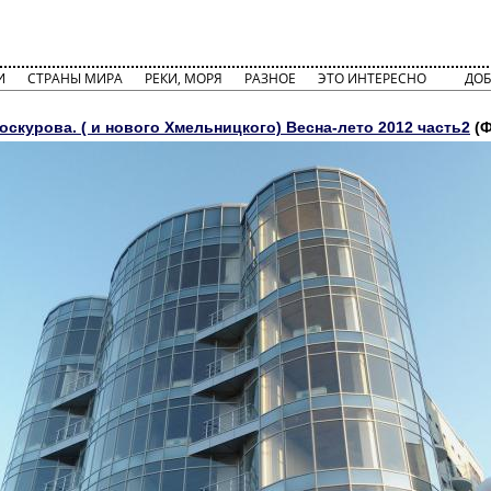
И
СТРАНЫ МИРА
РЕКИ, МОРЯ
РАЗНОЕ
ЭТО ИНТЕРЕСНО
ДОБ
оскурова. ( и нового Хмельницкого) Весна-лето 2012 часть2
(Ф