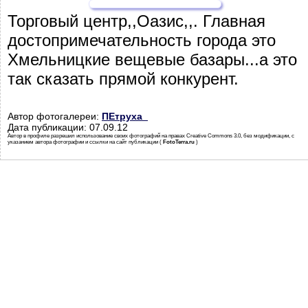
Торговый центр,,Оазис,,. Главная
достопримечательность города это
Хмельницкие вещевые базары...а это
так сказать прямой конкурент.
Автор фотогалереи:
ПЕтруха_
Дата публикации: 07.09.12
Автор в профиле разрешил использование своих фотографий на правах Creative Commons 3.0, без модификации, с
указанием автора фотографии и ссылки на сайт публикации (
FotoTerra.ru
)